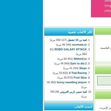
اكثر الالعاب شعبية
لعبة بن 10 تشغيل
(117 000 مرة)
wormate.io
(86 344 مرة)
لكة البشر. في Endless Siege ، ستقود الدفاع عن العاصمة.
(61
ROBO GALAXY ATTACK
963 مرة)
Slither2.io
(60 491 مرة)
Earn to die 2
(44 944 مرة)
Slope
(41 234 مرة)
X Trial Racing
(33 810 مرة)
Fruit Slice
(30 870 مرة)
(30 350
funny travelling airport
مرة)
لعبة سوبر باربي العروس
(29 783
مرة)
احدث الالعاب
ر الإنترنت