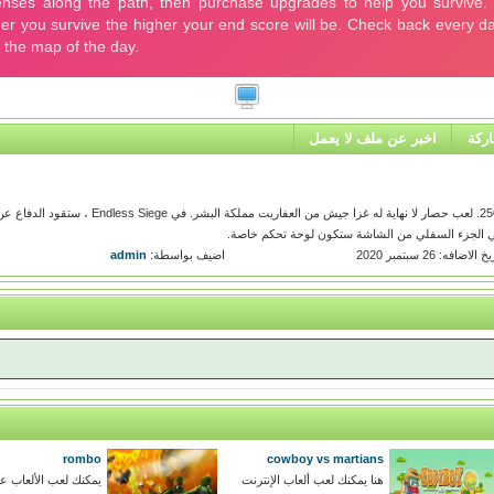
ركة
اخبر عن ملف لا يعمل
العب لعبة حصار لا نهاية لها عبر الإنترنت على 250games.com. لعب حصار لا نهاية له غزا جيش من العفاريت مم
ي الجزء السفلي من الشاشة ستكون لوحة تحكم خاصة.
 الاضافه: 26 سبتمبر 2020
اضيف بواسطة:
admin
rombo
cowboy vs martians
هنا يمكنك لعب ألعاب الإنترنت
يمكنك لعب الألعاب عب