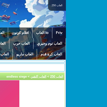
العاب 250
Friv
Io العاب
افلام كرتون
الع
العاب توم وجيري
العاب حرب
العا
العاب كرة قدم
العاب ماريو
العاب 
العاب 250
>
العاب اكشن
> endless siege