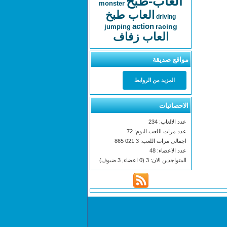
العاب-طبخ
monster
العاب طبخ
driving
action
racing
jumping
العاب زفاف
مواقع صديقة
المزيد من الروابط
الاحصائيات
عدد الالعاب: 234
عدد مرات اللعب اليوم: 72
اجمالى مرات اللعب: 3 021 865
عدد الاعضاء: 48
المتواجدين الان: 3 (0 اعضاء, 3 ضيوف)