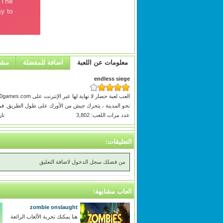
معلومات عن اللعبة
اضافة للمفضلة
مشا
endless siege
نحو المدينة ، يتحرك جيش من الأورك على طول الطريق. ف
عدد مرات اللعب: 3,802
تاريخ
التعليقات:
من فضلك سجل الدخول لاضافة التعليق
العاب مشابهة:
zombie onslaught
هنا يمكنك تجربة الألعاب الرائعة