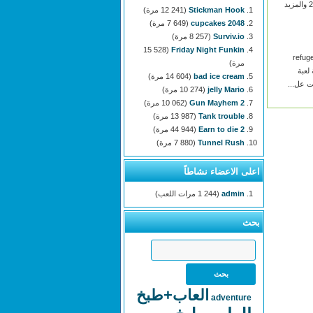
على 250games.com والمزيد
Stickman Hook
(12 241 مرة)
2048 cupcakes
(7 649 مرة)
Surviv.io
(8 257 مرة)
(15 528
Friday Night Funkin
آن يمكنك أن تلعب refuge
مرة)
عة لعبة
bad ice cream
(14 604 مرة)
ت عل...
jelly Mario
(10 274 مرة)
Gun Mayhem 2
(10 062 مرة)
Tank trouble
(13 987 مرة)
Earn to die 2
(44 944 مرة)
Tunnel Rush
(7 880 مرة)
اعلى الاعضاء نشاطاً
admin
(1 244 مرات اللعب)
بحث
العاب+طبخ
adventure