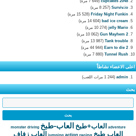
2048 cupcakes
(7 649 مرة)
Surviv.io
(8 257 مرة)
Friday Night Funkin
(15 528 مرة)
bad ice cream
(14 604 مرة)
jelly Mario
(10 274 مرة)
Gun Mayhem 2
(10 062 مرة)
Tank trouble
(13 987 مرة)
Earn to die 2
(44 944 مرة)
Tunnel Rush
(7 880 مرة)
اعلى الاعضاء نشاطاً
admin
(1 244 مرات اللعب)
بحث
العاب-طبخ
العاب+طبخ
monster
driving
adventure
العاب طبخ
العاب زفاف
action
racing
jumping