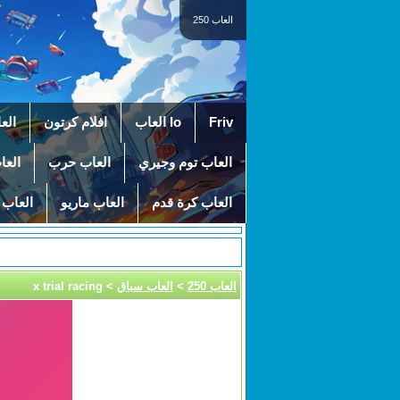
العاب 250
Friv
Io العاب
افلام كرتون
الع
العاب توم وجيري
العاب حرب
العا
العاب كرة قدم
العاب ماريو
العاب 
العاب 250
>
العاب سباق
> x trial racing