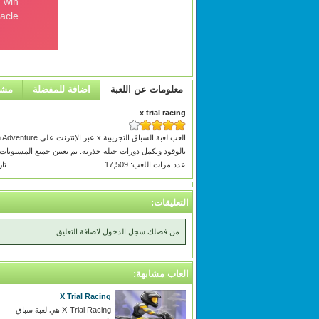
معلومات عن اللعبة
اضافة للمفضلة
مشا
x trial racing
بالوقود وتكمل دورات حيلة جذرية. تم تعيين جميع المستو
عدد مرات اللعب: 17,509
تاري
التعليقات:
من فضلك سجل الدخول لاضافة التعليق
العاب مشابهة:
X Trial Racing
X-Trial Racing هي لعبة سباق