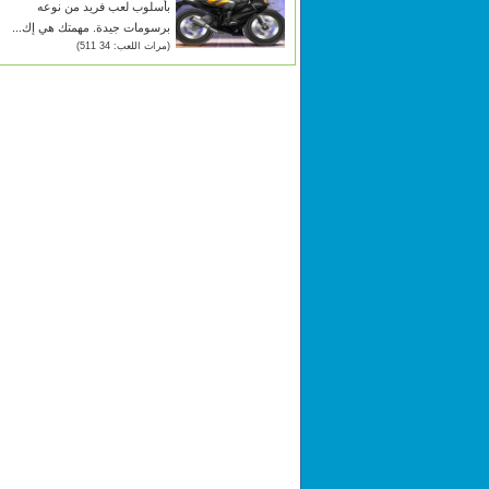
بأسلوب لعب فريد من نوعه
برسومات جيدة. مهمتك هي إك...
(مرات اللعب: 34 511)