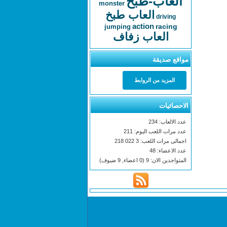
العاب-طبخ
monster
العاب طبخ
driving
action
racing
jumping
العاب زفاف
مواقع صديقة
المزيد من الروابط
الاحصائيات
عدد الالعاب: 234
عدد مرات اللعب اليوم: 211
اجمالى مرات اللعب: 3 022 218
عدد الاعضاء: 48
المتواجدين الان: 9 (0 اعضاء, 9 ضيوف)