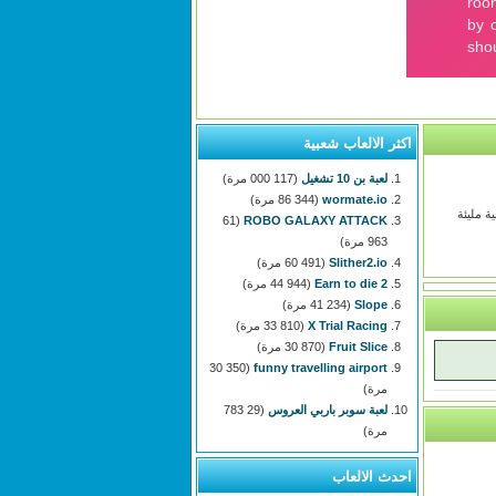
اكثر الالعاب شعبية
لعبة بن 10 تشغيل
(117 000 مرة)
wormate.io
(86 344 مرة)
 دراجة ترابية مليئة
(61
ROBO GALAXY ATTACK
963 مرة)
Slither2.io
(60 491 مرة)
Earn to die 2
(44 944 مرة)
Slope
(41 234 مرة)
X Trial Racing
(33 810 مرة)
Fruit Slice
(30 870 مرة)
(30 350
funny travelling airport
مرة)
لعبة سوبر باربي العروس
(29 783
مرة)
احدث الالعاب