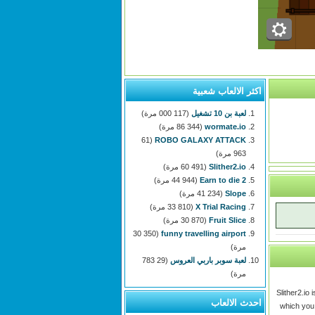
اكثر الالعاب شعبية
لعبة بن 10 تشغيل
(117 000 مرة)
wormate.io
(86 344 مرة)
(61
ROBO GALAXY ATTACK
963 مرة)
Slither2.io
(60 491 مرة)
Earn to die 2
(44 944 مرة)
Slope
(41 234 مرة)
X Trial Racing
(33 810 مرة)
Fruit Slice
(30 870 مرة)
(30 350
funny travelling airport
مرة)
لعبة سوبر باربي العروس
(29 783
مرة)
Slither2.io
احدث الالعاب
which you 