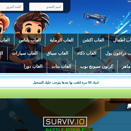
اب اطفال
العاب اكشن
العاب الرماية
العاب باباس
العاب 
ب دراغون بول
العاب ذكاء
العاب سباق
العاب سيارات
ال
ماهر
كرتون سبونج بوب
العاب بنات
العاب دورا
لديك
50
مرة لتلعب بها بعدها يتوجب عليك التسجيل