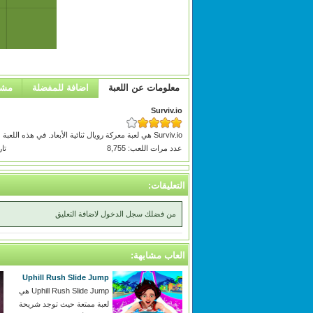
معلومات عن اللعبة
اضافة للمفضلة
مشا
Surviv.io
Surviv.io هي لعبة معركة رويال ثنائية الأبعاد. في هذه اللعبة ، ستسقط على الأرض ، وعليك أن تختار مسدسًا من الجولة. لقتل الأعداء وتكون آخر من يصمد.
عدد مرات اللعب: 8,755
تاري
التعليقات:
من فضلك سجل الدخول لاضافة التعليق
العاب مشابهة:
Uphill Rush Slide Jump
Uphill Rush Slide Jump هي
لعبة ممتعة حيث توجد شريحة