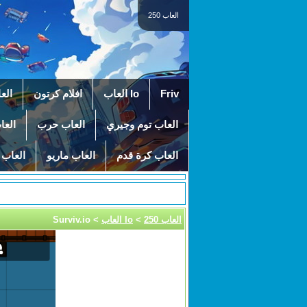
العاب 250
Friv
Io العاب
افلام كرتون
الع
العاب توم وجيري
العاب حرب
العا
العاب كرة قدم
العاب ماريو
العاب 
العاب 250
>
Io العاب
> Surviv.io