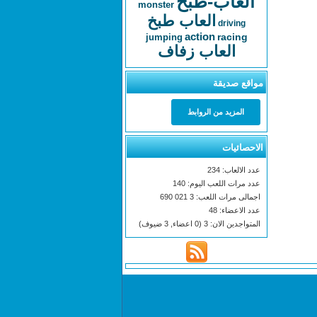
العاب-طبخ
monster
العاب طبخ
driving
action
racing
jumping
العاب زفاف
مواقع صديقة
المزيد من الروابط
الاحصائيات
عدد الالعاب: 234
عدد مرات اللعب اليوم: 140
اجمالى مرات اللعب: 3 021 690
عدد الاعضاء: 48
المتواجدين الان: 3 (0 اعضاء, 3 ضيوف)