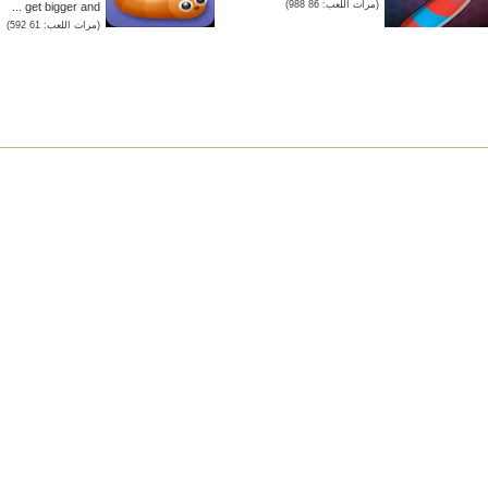
(مرات اللعب: 86 988)
get bigger and ...
(مرات اللعب: 61 592)