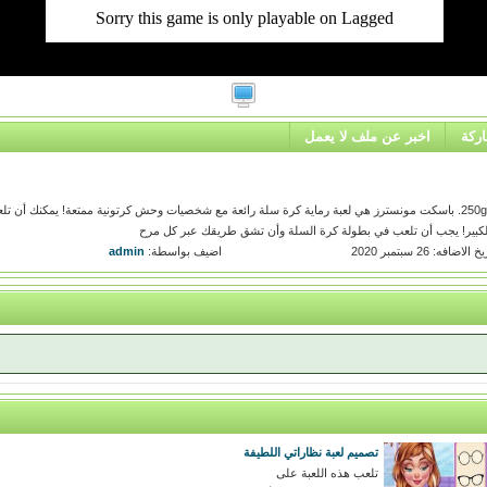
ركة
اخبر عن ملف لا يعمل
العب لعبة basket monsterz عبر الإنترنت على 250games.com. باسكت مونسترز هي لعبة رماية كرة سلة رائعة مع شخصيات وحش كرتونية ممتعة! يمكنك أن 
لكبير! يجب أن تلعب في بطولة كرة السلة وأن تشق طريقك عبر كل مرح
 الاضافه: 26 سبتمبر 2020
اضيف بواسطة:
admin
تصميم لعبة نظاراتي اللطيفة
تلعب هذه اللعبة على