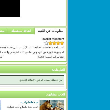
معلومات عن اللعبة
اضافة للمفضلة
مشا
basket monsterz
كمجموعة كبيرة من الوحوش بما في ذلك الشيطان والقدم ا
عدد مرات اللعب: 4,958
تاريخ
التعليقات:
من فضلك سجل الدخول لاضافة التعليق
العاب مشابهة:
لعبة ماشا والدب
العب لعبة ماشا والدب تشايلد