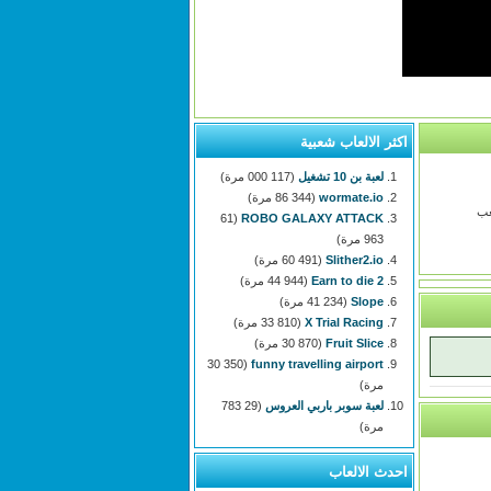
اكثر الالعاب شعبية
لعبة بن 10 تشغيل
(117 000 مرة)
wormate.io
(86 344 مرة)
تلعب
(61
ROBO GALAXY ATTACK
963 مرة)
Slither2.io
(60 491 مرة)
Earn to die 2
(44 944 مرة)
Slope
(41 234 مرة)
X Trial Racing
(33 810 مرة)
Fruit Slice
(30 870 مرة)
(30 350
funny travelling airport
مرة)
لعبة سوبر باربي العروس
(29 783
مرة)
احدث الالعاب