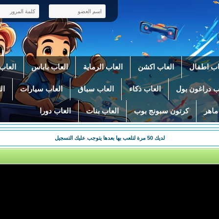
اب اطفال
العاب اكشن
العاب الرماية
العاب باباس
العاب 
ب دراغون بول
العاب ذكاء
العاب سباق
العاب سيارات
ال
ماهر
كرتون سبونج بوب
العاب بنات
العاب دورا
لديك
50
مرة لتلعب بها بعدها يتوجب عليك التسجيل