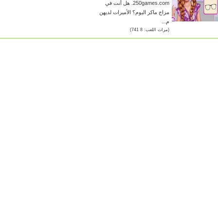
250games.com. هل أنت في
مزاج ماكر اليوم؟ الأميرات لديهن
م...
(مرات اللعب: 8 741)