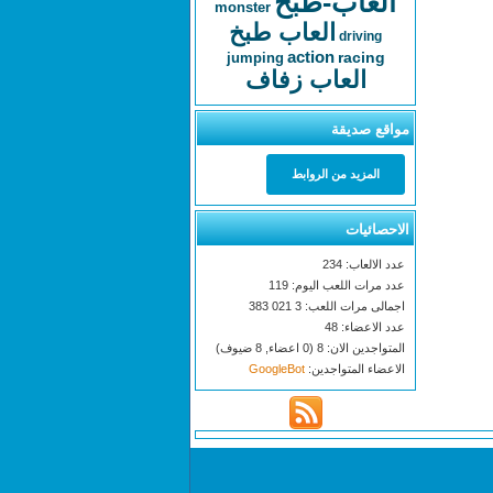
العاب-طبخ
monster
العاب طبخ
driving
action
racing
jumping
العاب زفاف
مواقع صديقة
المزيد من الروابط
الاحصائيات
عدد الالعاب: 234
عدد مرات اللعب اليوم: 119
اجمالى مرات اللعب: 3 021 383
عدد الاعضاء: 48
المتواجدين الان: 8 (0 اعضاء, 8 ضيوف)
الاعضاء المتواجدين:
GoogleBot