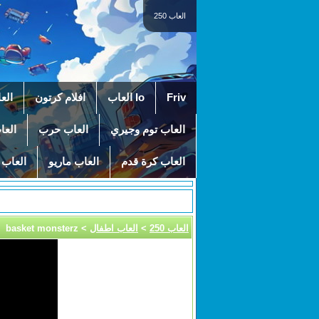
العاب 250
Friv
Io العاب
افلام كرتون
الع
العاب توم وجيري
العاب حرب
العا
العاب كرة قدم
العاب ماريو
العاب 
العاب 250
>
العاب اطفال
> basket monsterz