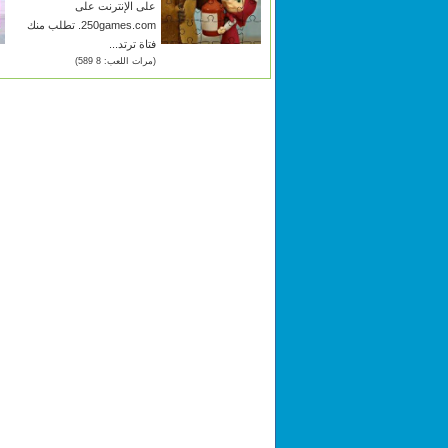
على الإنترنت على
250games.com. تطلب منك
فتاة ترتد...
(مرات اللعب: 8 589)