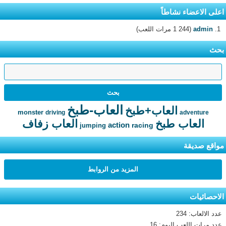
اعلى الاعضاء نشاطاً
admin
(1 244 مرات اللعب)
بحث
العاب-طبخ
العاب+طبخ
monster
driving
adventure
العاب طبخ
العاب زفاف
action
racing
jumping
مواقع صديقة
المزيد من الروابط
الاحصائيات
عدد الالعاب: 234
عدد مرات اللعب اليوم: 16