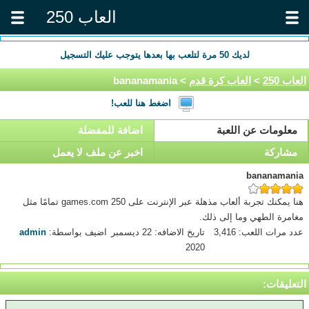
العاب 250
لديك
50
مرة لتلعب بها بعدها يتوجب عليك التسجيل
العاب 250
>
العاب كرة قدم
> bananamania
اضغط هنا للعب!
معلومات عن اللعبة
اضافة للمفضلة
مشاركة
اخبر عن ملف لا يعمل
bananamania
هنا يمكنك تجربة ألعاب مذهلة عبر الإنترنت على 250 games.com تمامًا مثل
مغامرة الطهي وما إلى ذلك.
عدد مرات اللعب: 3,416
تاريخ الاضافه: 22 ديسمبر
اضيف بواسطة:
admin
2020
التعليقات: