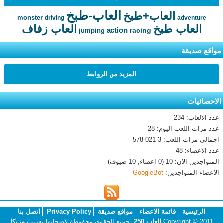
العاب-طبخ
العاب+طبخ
monster
driving
adventure
العاب طبخ
العاب زفاف
action
racing
jumping
مواقع صديقة
المزيد من الروابط
الاحصائيات
عدد الالعاب: 234
عدد مرات اللعب اليوم: 28
اجمالى مرات اللعب: 3 021 578
عدد الاعضاء: 48
المتواجدين الان: 10 (0 اعضاء, 10 ضيوف)
الاعضاء المتواجدين:
GoogleBot
الرئيسية
قائمة الاعضاء
مواقع صديقة
Privacy Policy
اتصل بنا
Copyright © 2011
العاب 250
. جميع الحقوق محفوظة لاصحابها.تعريب
مزيكا