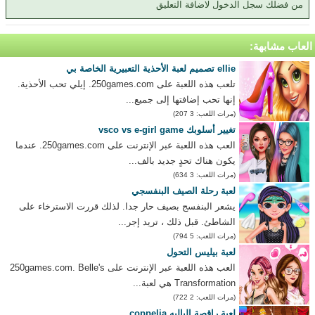
من فضلك سجل الدخول لاضافة التعليق
العاب مشابهة:
ellie تصميم لعبة الأحذية التعبيرية الخاصة بي
تلعب هذه اللعبة على 250games.com. إيلي تحب الأحذية.
إنها تحب إضافتها إلى جميع...
(مرات اللعب: 3 207)
تغيير أسلوبك vsco vs e-girl game
العب هذه اللعبة عبر الإنترنت على 250games.com. عندما
يكون هناك تحدٍ جديد بالف...
(مرات اللعب: 3 634)
لعبة رحلة الصيف البنفسجي
يشعر البنفسج بصيف حار جدا. لذلك قررت الاسترخاء على
الشاطئ. قبل ذلك ، تريد إجر...
(مرات اللعب: 5 794)
لعبة بيليس التحول
العب هذه اللعبة عبر الإنترنت على 250games.com. Belle's
Transformation هي لعبة...
(مرات اللعب: 2 722)
لعبة راقصة الباليه coppelia