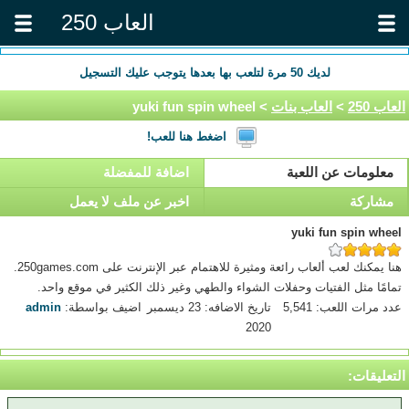
العاب 250
لديك
50
مرة لتلعب بها بعدها يتوجب عليك التسجيل
العاب 250
>
العاب بنات
> yuki fun spin wheel
اضغط هنا للعب!
معلومات عن اللعبة
اضافة للمفضلة
مشاركة
اخبر عن ملف لا يعمل
yuki fun spin wheel
هنا يمكنك لعب ألعاب رائعة ومثيرة للاهتمام عبر الإنترنت على 250games.com.
تمامًا مثل الفتيات وحفلات الشواء والطهي وغير ذلك الكثير في موقع واحد.
عدد مرات اللعب: 5,541
تاريخ الاضافه: 23 ديسمبر
اضيف بواسطة:
admin
2020
التعليقات: