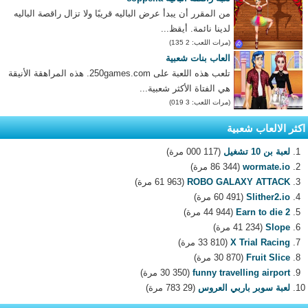
من المقرر أن يبدأ عرض الباليه قريبًا ولا تزال راقصة الباليه
لدينا نائمة. أيقظ...
(مرات اللعب: 2 135)
العاب بنات شعبية
تلعب هذه اللعبة على 250games.com. هذه المراهقة الأنيقة
هي الفتاة الأكثر شعبية...
(مرات اللعب: 3 019)
اكثر الالعاب شعبية
لعبة بن 10 تشغيل
(117 000 مرة)
wormate.io
(86 344 مرة)
ROBO GALAXY ATTACK
(61 963 مرة)
Slither2.io
(60 491 مرة)
Earn to die 2
(44 944 مرة)
Slope
(41 234 مرة)
X Trial Racing
(33 810 مرة)
Fruit Slice
(30 870 مرة)
funny travelling airport
(30 350 مرة)
لعبة سوبر باربي العروس
(29 783 مرة)