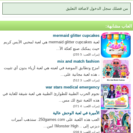
من فضلك سجل الدخول لاضافة التعليق
العاب مشابهة:
mermaid glitter cupcakes
لعبة mermaid glitter cupcakes هي لعبة لمحبي الآيس كريم
حيث يمكنك صنع كعكة الآ...
(مرات اللعب: 5 255)
mix and match fashion
امزج وتطابق الموضة في لعبته هي لعبة أزياء بدون أي تثبيت
، هذه لعبة مجانية على...
(مرات اللعب: 3 512)
war stars medical emergency
نجوم الحرب الطبية للطوارئ الطبية هي لعبة شيقة للغاية في
هذه اللعبة تتيح لك مس...
(مرات اللعب: 4 371)
الأميرة في لعبة الوحش عالية
العب هذه اللعبة على 250games.com. ستذهب أميرات
ديزني إلى .. Monster High! امن...
(مرات اللعب: 9 206)