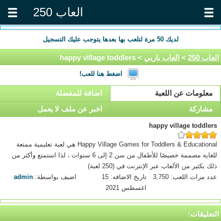
العاب 250
لديك
50
مرة لتلعب بها بعدها يتوجب عليك التسجيل
العاب 250
>
العاب باربي
> happy village toddlers
اضغط هنا للعب!
معلومات عن اللعبة
اضافة للمفضلة
مشاركة
اخبر عن ملف لا يعمل
happy village toddlers
Happy Village Games for Toddlers & Educational هي لعبة تعليمية ممتعة
للغاية مصممة خصيصًا للأطفال من سن 2 إلى 6 سنوات ، لذا استمتع وأكثر من
ذلك بكثير من الألعاب عبر الإنترنت في (250 لعبة)
عدد مرات اللعب: 3,750
تاريخ الاضافه: 15
اضيف بواسطة:
admin
اغسطس 2021
التعليقات: