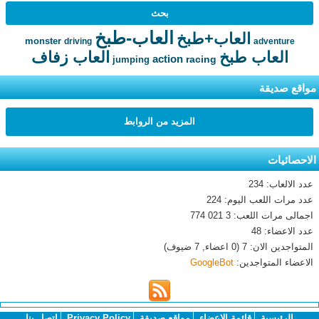
العاب-طبخ
العاب+طبخ
monster
driving
adventure
العاب طبخ
العاب زفاف
action
racing
jumping
مواقع صديقة
المزيد من الروابط
الاحصائيات
عدد الالعاب: 234
عدد مرات اللعب اليوم: 224
اجمالى مرات اللعب: 3 021 774
عدد الاعضاء: 48
المتواجدين الان: 7 (0 اعضاء, 7 ضيوف)
الاعضاء المتواجدين:
GoogleBot
الرئيسية
قائمة الاعضاء
مواقع صديقة
Privacy Policy
اتصل بنا