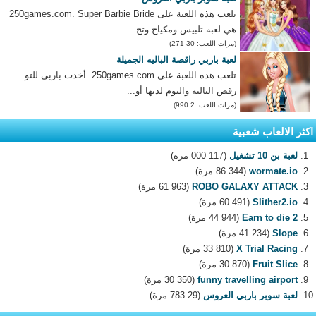
تلعب هذه اللعبة على 250games.com. Super Barbie Bride
هي لعبة تلبيس ومكياج وتح...
(مرات اللعب: 30 271)
لعبة باربي راقصة الباليه الجميلة
تلعب هذه اللعبة على 250games.com. أخذت باربي للتو
رقص الباليه واليوم لديها أو...
(مرات اللعب: 2 990)
اكثر الالعاب شعبية
لعبة بن 10 تشغيل
(117 000 مرة)
wormate.io
(86 344 مرة)
ROBO GALAXY ATTACK
(61 963 مرة)
Slither2.io
(60 491 مرة)
Earn to die 2
(44 944 مرة)
Slope
(41 234 مرة)
X Trial Racing
(33 810 مرة)
Fruit Slice
(30 870 مرة)
funny travelling airport
(30 350 مرة)
لعبة سوبر باربي العروس
(29 783 مرة)