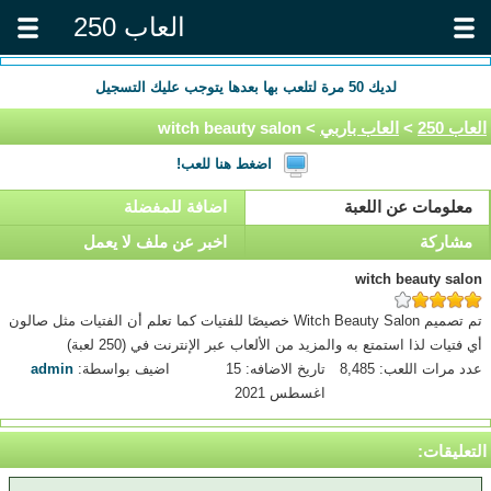
العاب 250
لديك
50
مرة لتلعب بها بعدها يتوجب عليك التسجيل
العاب 250
>
العاب باربي
> witch beauty salon
اضغط هنا للعب!
معلومات عن اللعبة
اضافة للمفضلة
مشاركة
اخبر عن ملف لا يعمل
witch beauty salon
تم تصميم Witch Beauty Salon خصيصًا للفتيات كما تعلم أن الفتيات مثل صالون
أي فتيات لذا استمتع به والمزيد من الألعاب عبر الإنترنت في (250 لعبة)
عدد مرات اللعب: 8,485
تاريخ الاضافه: 15
اضيف بواسطة:
admin
اغسطس 2021
التعليقات: