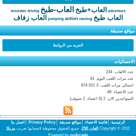
العاب-طبخ
العاب+طبخ
monster
driving
adventure
العاب طبخ
العاب زفاف
action
racing
jumping
مواقع صديقة
المزيد من الروابط
الاحصائيات
عدد الالعاب: 234
عدد مرات اللعب اليوم: 81
اجمالى مرات اللعب: 3 021 874
عدد الاعضاء: 48
المتواجدين الان: 2 (0 اعضاء, 2 ضيوف)
الرئيسية
قائمة الاعضاء
مواقع صديقة
Privacy Policy
اتصل بنا
Copyright © 2011
العاب 250
. جميع الحقوق محفوظة لاصحابها.تعريب
مزيكا
Powered by
onArcade