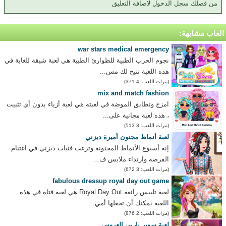
من فضلك سجل الدخول لاضافة التعليق
العاب مشابهة:
war stars medical emergency
نجوم الحرب الطبية للطوارئ الطبية هي لعبة شيقة للغاية في
هذه اللعبة تتيح لك مس...
(مرات اللعب: 4 371)
mix and match fashion
امزج وتطابق الموضة في لعبته هي لعبة أزياء بدون أي تثبيت
، هذه لعبة مجانية على...
(مرات اللعب: 3 513)
لعبة أنماط مجنون أميرة ديزني
إنه أسبوع الأنماط المجنونة وترغب فتيات ديزني في اغتنام
الفرصة وارتداء ملابس ف...
(مرات اللعب: 3 672)
fabulous dressup royal day out game
لعبة تلبيس رائعة Royal Day Out هي لعبة فتاة في هذه
اللعبة يمكنك أن تجعلها أمي...
(مرات اللعب: 2 876)
لعبة سوبر باربي العروس