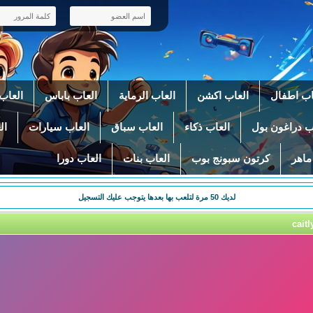
اب اطفال
العاب اكشن
العاب الرماية
العاب باباس
العاب 
ب دراغون بول
العاب ذكاء
العاب سباق
العاب سيارات
ال
ماهر
كرتون سبونج بوب
العاب بنات
العاب دورا
لديك
50
مرة لتلعب بها بعدها يتوجب عليك التسجيل