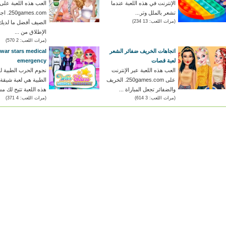
الإنترنت في هذه اللعبة عندما
العب هذه اللعبة على
تشعر بالملل وتر...
ames.com
(مرات اللعب: 13 234)
الصيف أفضل ما لديك
الإطلاق من ...
(مرات اللعب: 2 570)
اتجاهات الخريف ضفائر الشعر
war stars medical
لعبة قصات
emergency
العب هذه اللعبة عبر الإنترنت
نجوم الحرب الطبية ل
على 250games.com. الخريف
الطبية هي لعبة شيقة 
والضفائر تجعل المباراة ...
هذه اللعبة تتيح لك م
(مرات اللعب: 3 614)
(مرات اللعب: 4 371)