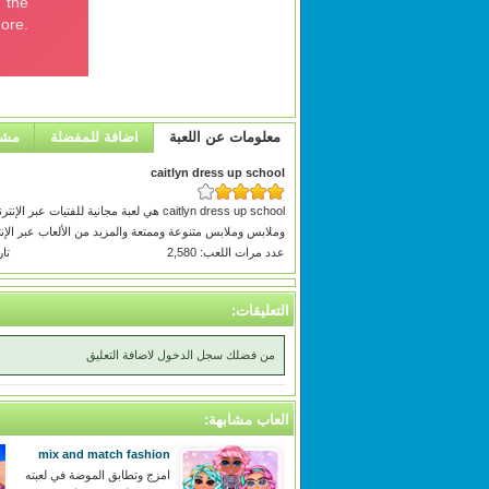
معلومات عن اللعبة
اضافة للمفضلة
مشا
caitlyn dress up school
caitlyn dress up school هي لعبة مجانية
وملابس وملابس متنوعة وممتعة والمزيد من الألعاب عبر الإنترنت في 
عدد مرات اللعب: 2,580
تاري
التعليقات:
من فضلك سجل الدخول لاضافة التعليق
العاب مشابهة:
mix and match fashion
امزج وتطابق الموضة في لعبته