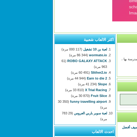
اكثر الالعاب شعبية
لعبة بن 10 تشغيل
(117 000 مرة)
wormate.io
(86 344 مرة)
لمدرسة بها ،
(61
ROBO GALAXY ATTACK
963 مرة)
Slither2.io
(60 491 مرة)
Earn to die 2
(44 944 مرة)
Slope
(41 234 مرة)
X Trial Racing
(33 810 مرة)
Fruit Slice
(30 870 مرة)
(30 350
funny travelling airport
مرة)
لعبة سوبر باربي العروس
(29 783
مرة)
لصيف أفضل
احدث الالعاب