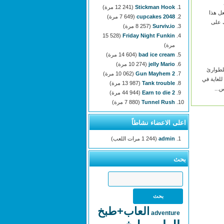
Stickman Hook
(12 241 مرة)
250g. اجعل هذا
2048 cupcakes
(7 649 مرة)
 على
Surviv.io
(8 257 مرة)
(15 528
Friday Night Funkin
مرة)
bad ice cream
(14 604 مرة)
jelly Mario
(10 274 مرة)
لطوارئ
Gun Mayhem 2
(10 062 مرة)
للغاية في
Tank trouble
(13 987 مرة)
س...
Earn to die 2
(44 944 مرة)
Tunnel Rush
(7 880 مرة)
اعلى الاعضاء نشاطاً
admin
(1 244 مرات اللعب)
بحث
العاب+طبخ
adventure