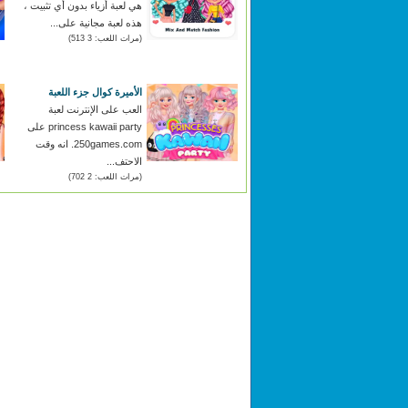
هي لعبة أزياء بدون أي تثبيت ،
هذه لعبة مجانية على...
(مرات اللعب: 3 513)
الأميرة كوال جزء اللعبة
العب على الإنترنت لعبة
princess kawaii party على
250games.com. انه وقت
الاحتف...
(مرات اللعب: 2 702)