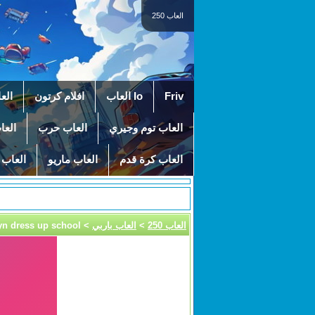
العاب 250
Friv
Io العاب
افلام كرتون
الع
العاب توم وجيري
العاب حرب
العا
العاب كرة قدم
العاب ماريو
العاب 
العاب 250
>
العاب باربي
> caitlyn dress up school