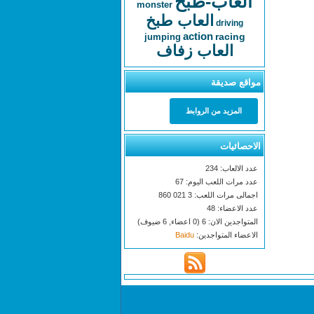
العاب-طبخ
monster
العاب طبخ
driving
action
racing
jumping
العاب زفاف
مواقع صديقة
المزيد من الروابط
الاحصائيات
عدد الالعاب: 234
عدد مرات اللعب اليوم: 67
اجمالى مرات اللعب: 3 021 860
عدد الاعضاء: 48
المتواجدين الان: 6 (0 اعضاء, 6 ضيوف)
الاعضاء المتواجدين:
Baidu