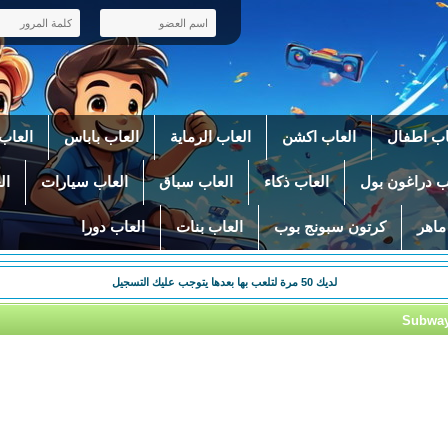
اب اطفال
العاب اكشن
العاب الرماية
العاب باباس
العاب 
ب دراغون بول
العاب ذكاء
العاب سباق
العاب سيارات
ال
ماهر
كرتون سبونج بوب
العاب بنات
العاب دورا
لديك
50
مرة لتلعب بها بعدها يتوجب عليك التسجيل