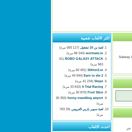
اكثر الالعاب شعبية
لعبة بن 10 تشغيل
(117 000 مرة)
wormate.io
(86 344 مرة)
Subway C
(61
ROBO GALAXY ATTACK
963 مرة)
Slither2.io
(60 491 مرة)
Earn to die 2
(44 944 مرة)
Slope
(41 234 مرة)
X Trial Racing
(33 810 مرة)
Fruit Slice
(30 870 مرة)
(30 350
funny travelling airport
مرة)
لعبة سوبر باربي العروس
(29 783
مرة)
احدث الالعاب
 عبر