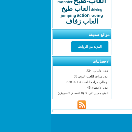
العاب-طبخ
monster
العاب طبخ
driving
action
racing
jumping
العاب زفاف
مواقع صديقة
المزيد من الروابط
الاحصائيات
عدد الالعاب: 234
عدد مرات اللعب اليوم: 35
اجمالى مرات اللعب: 3 021 828
عدد الاعضاء: 48
المتواجدين الان: 3 (0 اعضاء, 3 ضيوف)