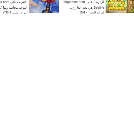
الإنترنت على 250games.com.
Beeline هي لعبة ألغاز ع...
اللوحة محاطة وبها "م
(مرات اللعب: 4 267)
(مرات اللعب: 8 738)