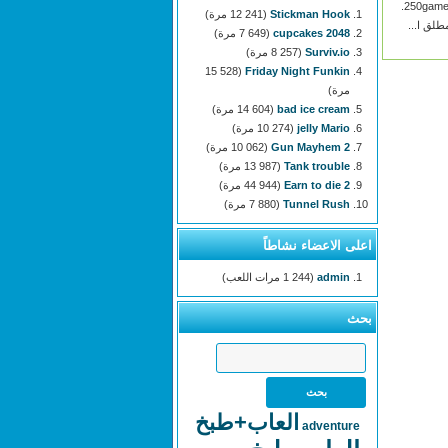
الإنترنت على 250games.com.
Stickman Hook
(12 241 مرة)
طلق ا...
2048 cupcakes
(7 649 مرة)
Surviv.io
(8 257 مرة)
(15 528
Friday Night Funkin
مرة)
bad ice cream
(14 604 مرة)
jelly Mario
(10 274 مرة)
Gun Mayhem 2
(10 062 مرة)
Tank trouble
(13 987 مرة)
Earn to die 2
(44 944 مرة)
Tunnel Rush
(7 880 مرة)
اعلى الاعضاء نشاطاً
admin
(1 244 مرات اللعب)
بحث
العاب+طبخ
adventure