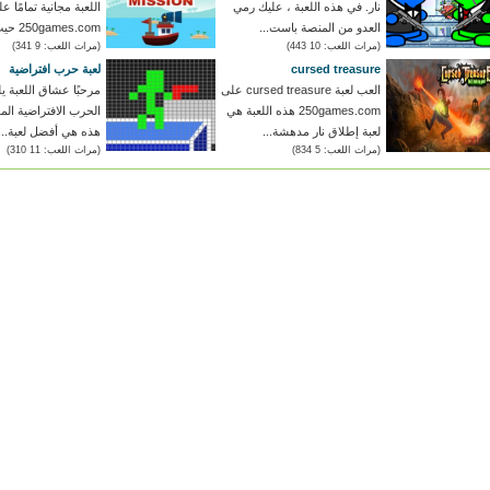
نار. في هذه اللعبة ، عليك رمي
اللعبة مجانية تمامًا ع
العدو من المنصة باست...
250games.com حيث يمكنك...
(مرات اللعب: 10 443)
(مرات اللعب: 9 341)
cursed treasure
لعبة حرب افتراضية
العب لعبة cursed treasure على
مرحبًا عشاق اللعبة يل
250games.com هذه اللعبة هي
الحرب الافتراضية الم
لعبة إطلاق نار مدهشة...
هذه هي أفضل لعبة...
(مرات اللعب: 5 834)
(مرات اللعب: 11 310)