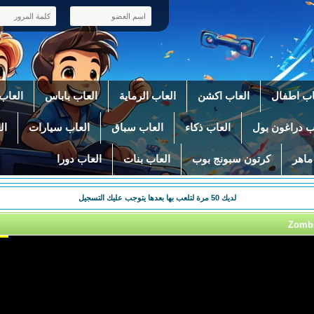
اب اطفال
العاب اكشن
العاب الرماية
العاب باباس
العاب 
ب دراغون بول
العاب ذكاء
العاب سباق
العاب سيارات
ال
ماهر
كرتون سبونج بوب
العاب بنات
العاب دورا
لديك
50
مرة لتلعب بها بعدها يتوجب عليك التسجيل