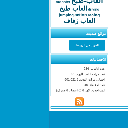
العاب-طبخ
monster
العاب طبخ
driving
action
racing
jumping
العاب زفاف
مواقع صديقة
المزيد من الروابط
الاحصائيات
عدد الالعاب: 234
عدد مرات اللعب اليوم: 51
اجمالى مرات اللعب: 3 021 601
عدد الاعضاء: 48
المتواجدين الان: 6 (0 اعضاء, 6 ضيوف)