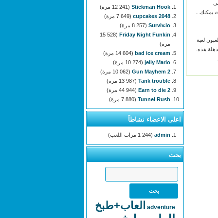
لى
Stickman Hook
(12 241 مرة)
2048 cupcakes
(7 649 مرة)
Surviv.io
(8 257 مرة)
(15 528
Friday Night Funkin
عبون لعبة
مرة)
ذهلة هذه.
bad ice cream
(14 604 مرة)
jelly Mario
(10 274 مرة)
Gun Mayhem 2
(10 062 مرة)
Tank trouble
(13 987 مرة)
Earn to die 2
(44 944 مرة)
Tunnel Rush
(7 880 مرة)
اعلى الاعضاء نشاطاً
admin
(1 244 مرات اللعب)
بحث
العاب+طبخ
adventure