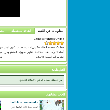
معلومات عن اللعبة
اضافة للمفضلة
مشا
Zombie Hunters Online
Zombie Hunters Online هي لعبة إطلاق نا
أسلحتك وأسلحتك المختلفة لقتلهم بسهولة. استمتع بمزيد من الألعاب 
عدد مرات اللعب: 13,048
تاري
التعليقات:
من فضلك سجل الدخول لاضافة التعليق
العاب مشابهة:
battalion commander
العب لعبة قائد الكتيبة عبر