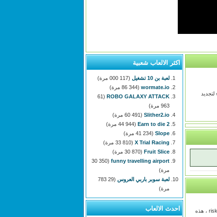
اكثر الالعاب شعبية
لعبة بن 10 تشغيل
(117 000 مرة)
wormate.io
(86 344 مرة)
ء لتجديد
(61
ROBO GALAXY ATTACK
963 مرة)
Slither2.io
(60 491 مرة)
Earn to die 2
(44 944 مرة)
Slope
(41 234 مرة)
X Trial Racing
(33 810 مرة)
Fruit Slice
(30 870 مرة)
(30 350
funny travelling airport
مرة)
لعبة سوبر باربي العروس
(29 783
مرة)
احدث الالعاب
العب لعبة risky mission ، هذه