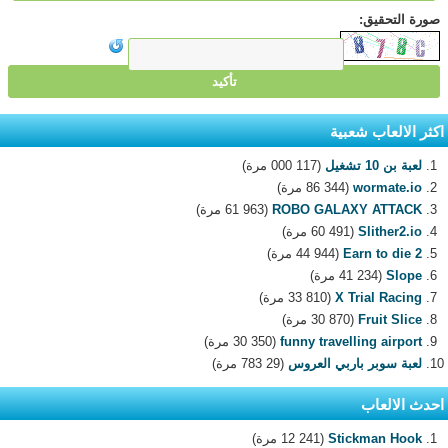
صورة التحقيق:
اكثر الالعاب شعبية
لعبة بن 10 تشغيل
(117 000 مرة)
wormate.io
(86 344 مرة)
ROBO GALAXY ATTACK
(61 963 مرة)
Slither2.io
(60 491 مرة)
Earn to die 2
(44 944 مرة)
Slope
(41 234 مرة)
X Trial Racing
(33 810 مرة)
Fruit Slice
(30 870 مرة)
funny travelling airport
(30 350 مرة)
لعبة سوبر باربي العروس
(29 783 مرة)
احدث الالعاب
Stickman Hook
(12 241 مرة)