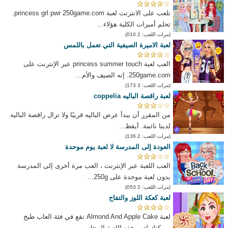
تلعب على الانترنت لعبة princess grl pwr 250game.com.
تحلم أميرات الكلية هؤلاء...
(مرات اللعب: 2 010)
لعبة الاميرة الصيفية التي تعمل باللمس
العب لعبة princess summer touch عبر الإنترنت على
250game.com. إنه الصيف والأم...
(مرات اللعب: 3 173)
لعبة راقصة الباليه coppelia
من المقرر أن يبدأ عرض الباليه قريبًا ولا تزال راقصة الباليه
لدينا نائمة. أيقظ...
(مرات اللعب: 2 136)
العودة إلى المدرسة لا لعبة يوم موحدة
العب اللعبة عبر الإنترنت ، العب مرة أخرى إلى المدرسة
بدون لعبة موحدة على 250g...
(مرات اللعب: 2 053)
لعبة كعكة اللوز والتفاح
لعبة Almond And Apple Cake تقع في فئة العاب طبخ
ويمكنك لعب هذه اللعبة المجاني...