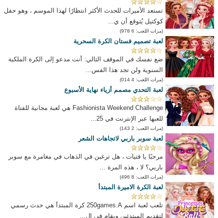
تستعد الأميرات للحدث الأكثر انتظارًا لهذا الموسم ، وهو حفل
كوكتيل يُتوقع أن ي...
(مرات اللعب: 6 978)
لعبة تصميم فستان الكرة السحرية
ضع نفسك في الموقف التالي: أنت مدعو إلى الكرة الملكية
السنوية ولن تجد هذا الفس...
(مرات اللعب: 4 014)
لعبة التحدي مصمم أزياء نهاية الأسبوع
Fashionista Weekend Challenge هي لعبة مجانية للفتاة
للعبها عبر الإنترنت في 25...
(مرات اللعب: 2 143)
لعبة سوبر باربي لاتجاهات الشعر
مرحبًا يا فتيات ، هل ترغبن في الذهاب في مغامرة مع سوبر
باربي؟ لا ، هذه المرة ...
(مرات اللعب: 8 496)
لعبة الكرة الاميرة المبتدأ
تلعب لعبة اسم 250games.A كرة المبتدأ هي حدث رسمي
لتقديم المبتدئين ويقام في ال...