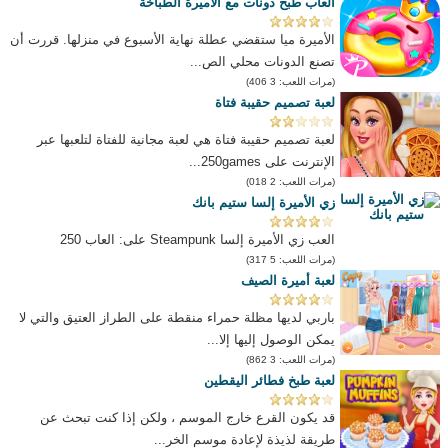
العاب طبخ دونات مع الاميرة الطباخة
الأميرة ميا ستقضي عطلة نهاية الأسبوع في منزلها. قررت أن
تصنع الدونات محلي الص...
(مرات اللعب: 3 406)
لعبة تصميم حقيبة فتاة
لعبة تصميم حقيبة فتاة هي لعبة مجانية للفتاة لتلعبها عبر
الإنترنت على 250games...
(مرات اللعب: 2 018)
زي الأميرة إلسا ستيم بانك
العب زي الأميرة إلسا Steampunk على: العاب 250
(مرات اللعب: 5 317)
لعبة أميرة الصيف
باربي لديها مظلة حمراء منقطة على الطراز العتيق والتي لا
يمكن الوصول إليها إلا...
(مرات اللعب: 3 862)
لعبة طبخ فطائر اليقطين
قد يكون القرع خارج الموسم ، ولكن إذا كنت تبحث عن
طريقة لذيذة لإعادة موسم الخر...