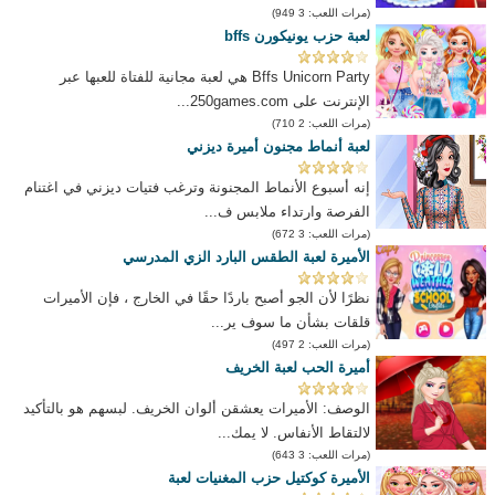
(مرات اللعب: 3 949)
لعبة حزب يونيكورن bffs
Bffs Unicorn Party هي لعبة مجانية للفتاة للعبها عبر
الإنترنت على 250games.com...
(مرات اللعب: 2 710)
لعبة أنماط مجنون أميرة ديزني
إنه أسبوع الأنماط المجنونة وترغب فتيات ديزني في اغتنام
الفرصة وارتداء ملابس ف...
(مرات اللعب: 3 672)
الأميرة لعبة الطقس البارد الزي المدرسي
نظرًا لأن الجو أصبح باردًا حقًا في الخارج ، فإن الأميرات
قلقات بشأن ما سوف ير...
(مرات اللعب: 2 497)
أميرة الحب لعبة الخريف
الوصف: الأميرات يعشقن ألوان الخريف. لبسهم هو بالتأكيد
لالتقاط الأنفاس. لا يمك...
(مرات اللعب: 3 643)
الأميرة كوكتيل حزب المغنيات لعبة