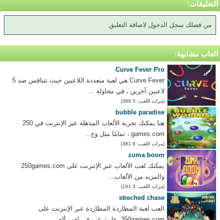
التعليقات:
من فضلك سجل الدخول لاضافة التعليق
العاب مشابهة:
Curve Fever Pro
Curve Fever هي لعبة متعددة اللاعبين حيث تتنافس ضد 5
لاعبين آخرين ، في محاولة ...
(مرات اللعب: 5 388)
bubble paradise
هنا يمكنك تجربة الألعاب المذهلة عبر الإنترنت في 250
games.com ، تمامًا مثل وح...
(مرات اللعب: 8 381)
zuma boom
يمكنك لعب الألعاب عبر الإنترنت على 250games.com
والمزيد من الألعاب...
(مرات اللعب: 3 191)
streched chase
العب لعبة المطاردة المطاردة عبر الإنترنت على
250games.com. هل ترغب في لعب ألع...