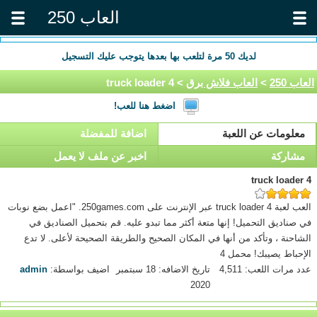
العاب 250
لديك
50
مرة لتلعب بها بعدها يتوجب عليك التسجيل
العاب 250
>
العاب فلاش برق
> truck loader 4
اضغط هنا للعب!
معلومات عن اللعبة
اضافة للمفضلة
مشاركة
اخبر عن ملف لا يعمل
truck loader 4
العب لعبة truck loader 4 عبر الإنترنت على 250games.com. "اعمل بضع نوبات
في صناديق التحميل! إنها متعة أكثر مما تبدو عليه. قم بتحميل الصناديق في
الشاحنة ، وتأكد من أنها في المكان الصحيح والطريقة الصحيحة لأعلى. لا تدع
الإحباط يصيبك! محمل 4
عدد مرات اللعب: 4,511
تاريخ الاضافه: 18 سبتمبر
اضيف بواسطة:
admin
2020