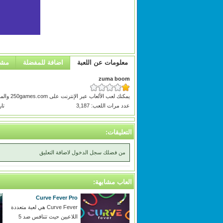
معلومات عن اللعبة
اضافة للمفضلة
مشا
zuma boom
يمكنك لعب الألعاب عبر الإنترنت على 250games.com والمزيد من الألعاب
عدد مرات اللعب: 3,187
تاريخ
التعليقات:
من فضلك سجل الدخول لاضافة التعليق
العاب مشابهة:
Curve Fever Pro
Curve Fever هي لعبة متعددة
اللاعبين حيث تتنافس ضد 5