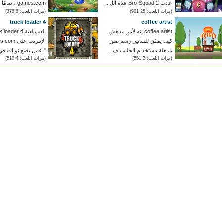
عادت Bro-Squad 2 هذه الل...
games.com ، تمامًا مثل وح...
(مرات اللعب: 25 901)
(مرات اللعب: 8 378)
truck loader 4
coffee artist
coffee artist إنه لأمر مدهش
كيف يمكن للفنانين رسم صور
مذهلة باستخدام الحليب ف...
"اعمل بضع نوبات في
(مرات اللعب: 2 551)
(مرات اللعب: 4 510)