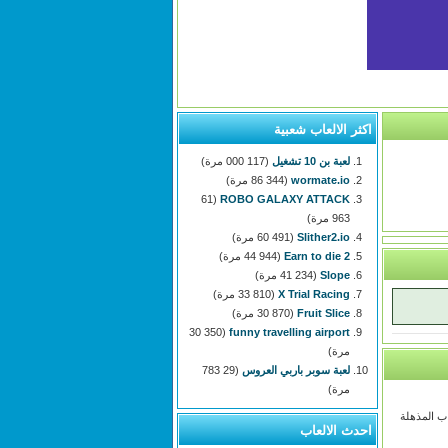
اكثر الالعاب شعبية
لعبة بن 10 تشغيل
(117 000 مرة)
wormate.io
(86 344 مرة)
(61
ROBO GALAXY ATTACK
963 مرة)
Slither2.io
(60 491 مرة)
Earn to die 2
(44 944 مرة)
Slope
(41 234 مرة)
X Trial Racing
(33 810 مرة)
Fruit Slice
(30 870 مرة)
(30 350
funny travelling airport
مرة)
لعبة سوبر باربي العروس
(29 783
مرة)
اب المذهلة
احدث الالعاب