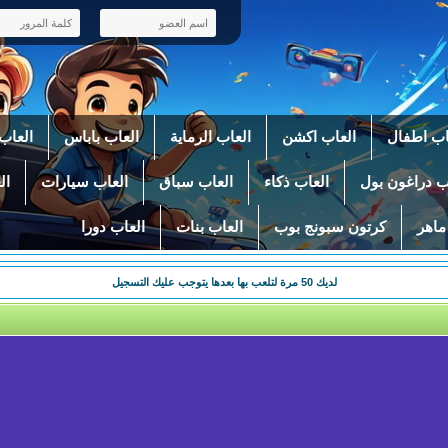
اب اطفال
العاب اكشن
العاب الرماية
العاب باباس
العاب 
ب دراغون بول
العاب ذكاء
العاب سباق
العاب سيارات
ال
ماهر
كرتون سبونج بوب
العاب بنات
العاب دورا
لديك
50
مرة لتلعب بها بعدها يتوجب عليك التسجيل