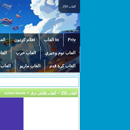
العاب 250
Friv
Io العاب
افلام كرتون
الع
العاب توم وجيري
العاب حرب
العا
العاب كرة قدم
العاب ماريو
العاب 
العاب 250
>
العاب فلاش برق
> zuma boom