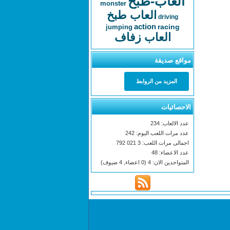
العاب-طبخ
monster
العاب طبخ
driving
action
racing
jumping
العاب زفاف
مواقع صديقة
المزيد من الروابط
الاحصائيات
عدد الالعاب: 234
عدد مرات اللعب اليوم: 242
اجمالى مرات اللعب: 3 021 792
عدد الاعضاء: 48
المتواجدين الان: 4 (0 اعضاء, 4 ضيوف)