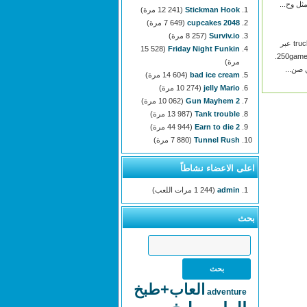
Stickman Hook
(12 241 مرة)
2048 cupcakes
(7 649 مرة)
Surviv.io
(8 257 مرة)
العب لعبة truck loader 4 عبر
(15 528
Friday Night Funkin
الإنترنت على 250games.com.
مرة)
 صن...
bad ice cream
(14 604 مرة)
jelly Mario
(10 274 مرة)
Gun Mayhem 2
(10 062 مرة)
Tank trouble
(13 987 مرة)
Earn to die 2
(44 944 مرة)
Tunnel Rush
(7 880 مرة)
اعلى الاعضاء نشاطاً
admin
(1 244 مرات اللعب)
بحث
العاب+طبخ
adventure