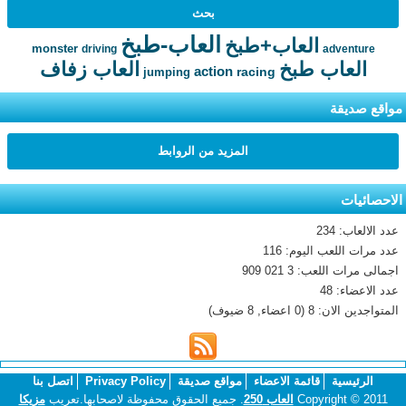
العاب-طبخ
العاب+طبخ
monster
driving
adventure
العاب طبخ
العاب زفاف
action
racing
jumping
مواقع صديقة
المزيد من الروابط
الاحصائيات
عدد الالعاب: 234
عدد مرات اللعب اليوم: 116
اجمالى مرات اللعب: 3 021 909
عدد الاعضاء: 48
المتواجدين الان: 8 (0 اعضاء, 8 ضيوف)
الرئيسية
قائمة الاعضاء
مواقع صديقة
Privacy Policy
اتصل بنا
Copyright © 2011
العاب 250
. جميع الحقوق محفوظة لاصحابها.تعريب
مزيكا