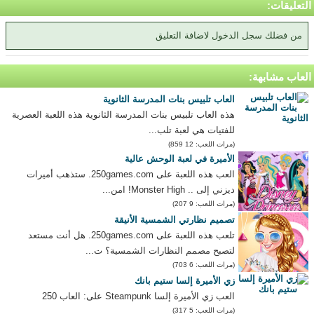
التعليقات:
من فضلك سجل الدخول لاضافة التعليق
العاب مشابهة:
العاب تلبيس بنات المدرسة الثانوية
هذه العاب تلبيس بنات المدرسة الثانوية هذه اللعبة العصرية
للفتيات هي لعبة تلب...
(مرات اللعب: 12 859)
الأميرة في لعبة الوحش عالية
العب هذه اللعبة على 250games.com. ستذهب أميرات
ديزني إلى .. Monster High! امن...
(مرات اللعب: 9 207)
تصميم نظارتي الشمسية الأنيقة
تلعب هذه اللعبة على 250games.com. هل أنت مستعد
لتصبح مصمم النظارات الشمسية؟ ت...
(مرات اللعب: 6 703)
زي الأميرة إلسا ستيم بانك
العب زي الأميرة إلسا Steampunk على: العاب 250
(مرات اللعب: 5 317)