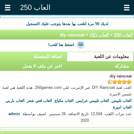
العاب 250
لديك
50
مرة لتلعب بها بعدها يتوجب عليك التسجيل
العاب 250
>
العاب ذكاء
> diy raincoat
اضغط هنا للعب!
معلومات عن اللعبة
اضافة للمفضلة
مشاركة
اخبر عن ملف لا يعمل
diy raincoat
العب لعبة DIY Raincoat عبر الإنترنت على 250games.com. هذه اللعبة هي لعبة
تلبيس الاميرة.
العاب تلبيس
,
العاب تلبيس عرايس
,
العاب مكياج
,
العاب قص شعر
,
العاب باربي
,
العاب اميرة
عدد مرات اللعب: 13,504
تاريخ الاضافه: 26 سبتمبر
اضيف بواسطة:
admin
2020