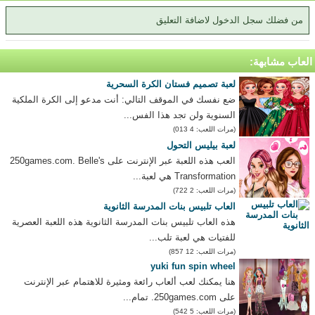
من فضلك سجل الدخول لاضافة التعليق
العاب مشابهة:
لعبة تصميم فستان الكرة السحرية
ضع نفسك في الموقف التالي: أنت مدعو إلى الكرة الملكية
السنوية ولن تجد هذا الفس...
(مرات اللعب: 4 013)
لعبة بيليس التحول
العب هذه اللعبة عبر الإنترنت على 250games.com. Belle's
Transformation هي لعبة...
(مرات اللعب: 2 722)
العاب تلبيس بنات المدرسة الثانوية
هذه العاب تلبيس بنات المدرسة الثانوية هذه اللعبة العصرية
للفتيات هي لعبة تلب...
(مرات اللعب: 12 857)
yuki fun spin wheel
هنا يمكنك لعب ألعاب رائعة ومثيرة للاهتمام عبر الإنترنت
على 250games.com. تمام...
(مرات اللعب: 5 542)