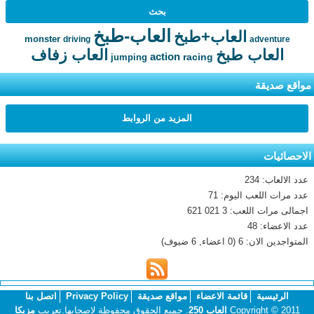
العاب-طبخ
العاب+طبخ
monster
driving
adventure
العاب طبخ
العاب زفاف
action
racing
jumping
مواقع صديقة
المزيد من الروابط
الاحصائيات
عدد الالعاب: 234
عدد مرات اللعب اليوم: 71
اجمالى مرات اللعب: 3 021 621
عدد الاعضاء: 48
المتواجدين الان: 6 (0 اعضاء, 6 ضيوف)
الرئيسية
قائمة الاعضاء
مواقع صديقة
Privacy Policy
اتصل بنا
Copyright © 2011
العاب 250
. جميع الحقوق محفوظة لاصحابها.تعريب
مزيكا