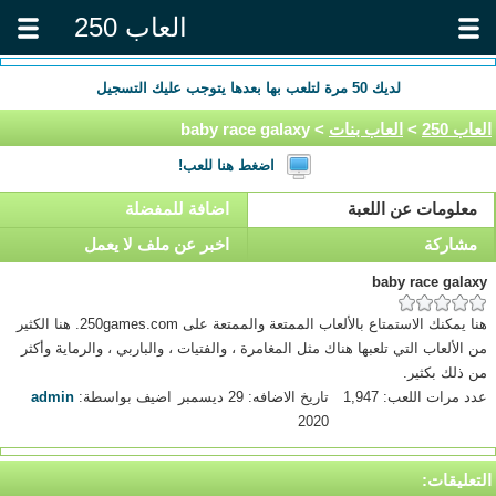
العاب 250
لديك
50
مرة لتلعب بها بعدها يتوجب عليك التسجيل
العاب 250
>
العاب بنات
> baby race galaxy
اضغط هنا للعب!
معلومات عن اللعبة
اضافة للمفضلة
مشاركة
اخبر عن ملف لا يعمل
baby race galaxy
هنا يمكنك الاستمتاع بالألعاب الممتعة والممتعة على 250games.com. هنا الكثير
من الألعاب التي تلعبها هناك مثل المغامرة ، والفتيات ، والباربي ، والرماية وأكثر
من ذلك بكثير.
عدد مرات اللعب: 1,947
تاريخ الاضافه: 29 ديسمبر
اضيف بواسطة:
admin
2020
التعليقات: