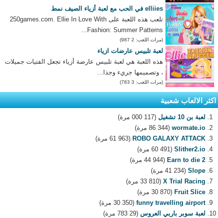
elliies في الحب مع لعبة أزياء الصيف نمط
تلعب هذه اللعبة على 250games.com. Ellie In Love With
Fashion: Summer Patterns...
(مرات اللعب: 2 987)
لعبة تلبيس عارضات ازياء
هذه اللعبة هي لعبة تلبيس عارضة أزياء تجعل الفتيات جميلات
، وتصميمها جريء وجذا...
(مرات اللعب: 3 783)
اكثر الالعاب شعبية
لعبة بن 10 تشغيل
(117 000 مرة)
wormate.io
(86 344 مرة)
ROBO GALAXY ATTACK
(61 963 مرة)
Slither2.io
(60 491 مرة)
Earn to die 2
(44 944 مرة)
Slope
(41 234 مرة)
X Trial Racing
(33 810 مرة)
Fruit Slice
(30 870 مرة)
funny travelling airport
(30 350 مرة)
لعبة سوبر باربي العروس
(29 783 مرة)