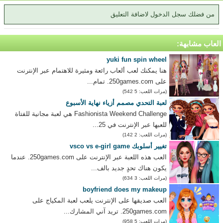
من فضلك سجل الدخول لاضافة التعليق
العاب مشابهة:
yuki fun spin wheel
هنا يمكنك لعب ألعاب رائعة ومثيرة للاهتمام عبر الإنترنت
على 250games.com. تمام...
(مرات اللعب: 5 542)
لعبة التحدي مصمم أزياء نهاية الأسبوع
Fashionista Weekend Challenge هي لعبة مجانية للفتاة
للعبها عبر الإنترنت في 25...
(مرات اللعب: 2 142)
تغيير أسلوبك vsco vs e-girl game
العب هذه اللعبة عبر الإنترنت على 250games.com. عندما
يكون هناك تحدٍ جديد بالف...
(مرات اللعب: 3 634)
boyfriend does my makeup
العب صديقها على الإنترنت يلعب لعبة المكياج على
250games.com. تريد آني المشارك...
(مرات اللعب: 5 958)