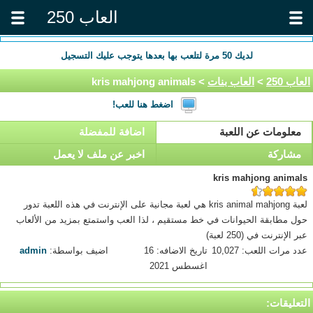
العاب 250
لديك
50
مرة لتلعب بها بعدها يتوجب عليك التسجيل
العاب 250
>
العاب بنات
> kris mahjong animals
اضغط هنا للعب!
معلومات عن اللعبة
اضافة للمفضلة
مشاركة
اخبر عن ملف لا يعمل
kris mahjong animals
لعبة kris animal mahjong هي لعبة مجانية على الإنترنت في هذه اللعبة تدور
حول مطابقة الحيوانات في خط مستقيم ، لذا العب واستمتع بمزيد من الألعاب
عبر الإنترنت في (250 لعبة)
عدد مرات اللعب: 10,027
تاريخ الاضافه: 16
اضيف بواسطة:
admin
اغسطس 2021
التعليقات: