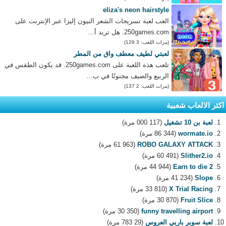
eliza's neon hairstyle
العب لعبة تسريحات الشعر النيون إليزا عبر الإنترنت على
250games.com. هل تريد أ...
(مرات اللعب: 3 129)
لعبتي لطيف معطف واق من المطر
تلعب هذه اللعبة على 250games.com. قد يكون الطقس في
الربيع والصيف مجنونًا في ب...
(مرات اللعب: 2 137)
اكثر الالعاب شعبية
لعبة بن 10 تشغيل
(117 000 مرة)
wormate.io
(86 344 مرة)
ROBO GALAXY ATTACK
(61 963 مرة)
Slither2.io
(60 491 مرة)
Earn to die 2
(44 944 مرة)
Slope
(41 234 مرة)
X Trial Racing
(33 810 مرة)
Fruit Slice
(30 870 مرة)
funny travelling airport
(30 350 مرة)
لعبة سوبر باربي العروس
(29 783 مرة)