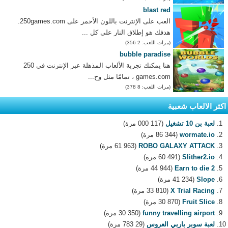
blast red
العب على الإنترنت باللون الأحمر على 250games.com.
هدفك هو إطلاق النار على كل ...
(مرات اللعب: 2 356)
bubble paradise
هنا يمكنك تجربة الألعاب المذهلة عبر الإنترنت في 250
games.com ، تمامًا مثل وح...
(مرات اللعب: 8 378)
اكثر الالعاب شعبية
لعبة بن 10 تشغيل
(117 000 مرة)
wormate.io
(86 344 مرة)
ROBO GALAXY ATTACK
(61 963 مرة)
Slither2.io
(60 491 مرة)
Earn to die 2
(44 944 مرة)
Slope
(41 234 مرة)
X Trial Racing
(33 810 مرة)
Fruit Slice
(30 870 مرة)
funny travelling airport
(30 350 مرة)
لعبة سوبر باربي العروس
(29 783 مرة)