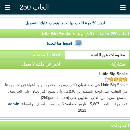
العاب 250
لديك
50
مرة لتلعب بها بعدها يتوجب عليك التسجيل
العاب 250
>
العاب فلاش برق
> Little Big Snake
اضغط هنا للعب!
معلومات عن اللعبة
اضافة للمفضلة
مشاركة
اخبر عن ملف لا يعمل
Little Big Snake
Little Big Snake هي لعبة ثعبان تكتب رسومات قديمة ولها أشياء فريدة. مهمتنا
هي التغلب على لوحة المتصدرين بالكامل وأن نصبح أكبر ثعبان على الخريطة.
استمتع بمزيد من ألعاب الثعابين على (250games.com)
عدد مرات اللعب: 5,867
تاريخ الاضافه: 6 ديسمبر
اضيف بواسطة:
admin
2021
التعليقات: