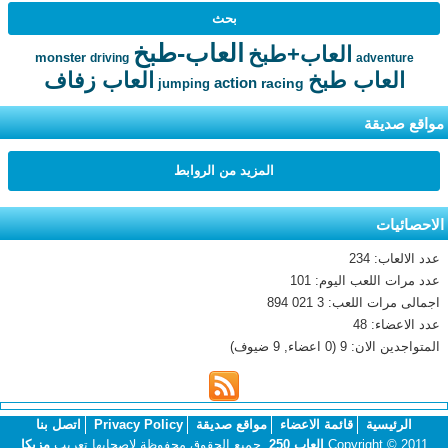
العاب-طبخ
العاب+طبخ
monster
driving
adventure
العاب طبخ
العاب زفاف
action
racing
jumping
مواقع صديقة
المزيد من الروابط
الاحصائيات
عدد الالعاب: 234
عدد مرات اللعب اليوم: 101
اجمالى مرات اللعب: 3 021 894
عدد الاعضاء: 48
المتواجدين الان: 9 (0 اعضاء, 9 ضيوف)
الرئيسية
قائمة الاعضاء
مواقع صديقة
Privacy Policy
اتصل بنا
Copyright © 2011
العاب 250
. جميع الحقوق محفوظة لاصحابها.تعريب
مزيكا