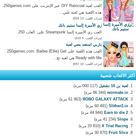
العب لعبة DIY Raincoat عبر الإنترنت على 250games.com.
هذه اللعبة هي لعبة تلبي...
(مرات اللعب: 13 504)
زي الأميرة إلسا ستيم بانك
العب زي الأميرة إلسا Steampunk على: العاب 250
(مرات اللعب: 5 316)
باربي استعد معي لعبة
العب هذه اللعبة على 250games.com. Barbie (Ellie) Get
Ready with Me هي لعبة تج...
(مرات اللعب: 10 057)
اكثر الالعاب شعبية
لعبة بن 10 تشغيل
(117 000 مرة)
wormate.io
(86 344 مرة)
ROBO GALAXY ATTACK
(61 963 مرة)
Slither2.io
(60 491 مرة)
Earn to die 2
(44 944 مرة)
Slope
(41 234 مرة)
X Trial Racing
(33 810 مرة)
Fruit Slice
(30 870 مرة)