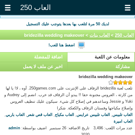
العاب 250
لديك
50
مرة لتلعب بها بعدها يتوجب عليك التسجيل
العاب 250
>
العاب بنات
> bridezilla wedding makeover
اضغط هنا للعب!
معلومات عن اللعبة
اضافة للمفضلة
مشاركة
اخبر عن ملف لا يعمل
bridezilla wedding makeover
تلعب لعبة bridezilla الزفاف على الإنترنت على 250games.com. أوه ، لا! يا لها
من كارثة ، العروس مجنونة حقا !! يبدو أن الزفاف قد خرب. انضم إلى Audrey و
Yuki و Jessie وساعدهم في إصلاح كل شيء. سيكون عليك تنظيف العروس
وإصلاح مكياجها وفستان الزفاف والكعكة. شكرا
العاب تلبيس
,
العاب تلبيس عرايس
,
العاب مكياج
,
العاب قص شعر
,
العاب باربي
,
العاب اميرة
عدد مرات اللعب: 3,496
تاريخ الاضافه: 26 سبتمبر
اضيف بواسطة:
admin
2020