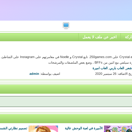
ركة
اخبر عن ملف لا يعمل
العب لعبة مغامرات الوسائط الاجتماعية الخاصة بـ Crystal and noelle على 250games.com. تابع Crystal و Noelle في م
 ، وضع بعض الملصقات والمرشحات
شعر
,
العاب باربي
,
العاب اميرة
 الاضافه: 26 سبتمبر 2020
اضيف بواسطة:
admin
الأميرة في لعبة الوحش عالية
تصميم نظارتي الشمسي