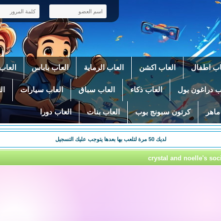
اب اطفال
العاب اكشن
العاب الرماية
العاب باباس
العاب 
ب دراغون بول
العاب ذكاء
العاب سباق
العاب سيارات
ال
ماهر
كرتون سبونج بوب
العاب بنات
العاب دورا
لديك
50
مرة لتلعب بها بعدها يتوجب عليك التسجيل