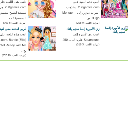
العب هذه اللعبة على
تلعب هذه اللعبة على
250games.com. ستذهب
games.com
أميرات ديزني إلى .. Monster
مستعد لتصبح مصمم ا
High! امن...
الشمسية؟ ت...
(مرات اللعب: 9 206)
(مرات اللعب: 6 703)
زي الأميرة إلسا ستيم بانك
باربي استعد معي لعبة
العب زي الأميرة إلسا
العب هذه اللعبة على
Steampunk على: العاب 250
com. Barbie (Ellie)
(مرات اللعب: 5 316)
تج...
(مرات اللعب: 10 057)