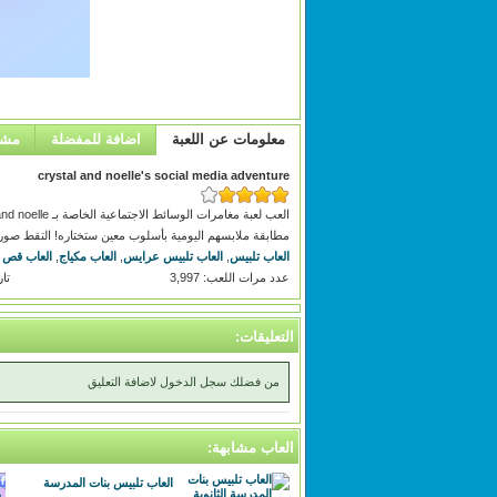
معلومات عن اللعبة
اضافة للمفضلة
مشا
crystal and noelle's social media adventure
مطابقة ملابسهم اليومية بأسلوب معين ستختاره! التقط صورة سيلفي مع اثنين من BFFs
العاب تلبيس
,
العاب تلبيس عرايس
,
العاب مكياج
,
العاب قص 
عدد مرات اللعب: 3,997
تاريخ
التعليقات:
من فضلك سجل الدخول لاضافة التعليق
العاب مشابهة:
العاب تلبيس بنات المدرسة