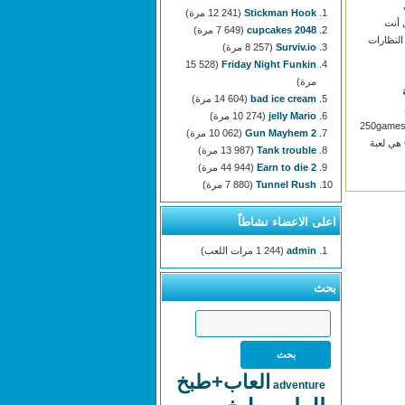
Stickman Hook
(12 241 مرة)
250. هل أنت
2048 cupcakes
(7 649 مرة)
لنظارات
Surviv.io
(8 257 مرة)
(15 528
Friday Night Funkin
مرة)
bad ice cream
(14 604 مرة)
jelly Mario
(10 274 مرة)
250games.
Gun Mayhem 2
(10 062 مرة)
Get Ready with Me هي لعبة
Tank trouble
(13 987 مرة)
Earn to die 2
(44 944 مرة)
Tunnel Rush
(7 880 مرة)
اعلى الاعضاء نشاطاً
admin
(1 244 مرات اللعب)
بحث
العاب+طبخ
adventure