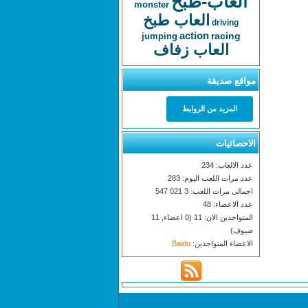
العاب-طبخ
monster
العاب طبخ
driving
action
racing
jumping
العاب زفاف
مواقع صديقة
المزيد من الروابط
الاحصائيات
عدد الالعاب: 234
عدد مرات اللعب اليوم: 283
اجمالى مرات اللعب: 3 021 547
عدد الاعضاء: 48
المتواجدين الان: 11 (0 اعضاء, 11
ضيوف)
الاعضاء المتواجدين:
Baidu