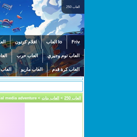
العاب 250
Friv
Io العاب
افلام كرتون
الع
العاب توم وجيري
العاب حرب
العا
العاب كرة قدم
العاب ماريو
العاب 
العاب 250
>
العاب بنات
> crystal and noelle's social media adventure