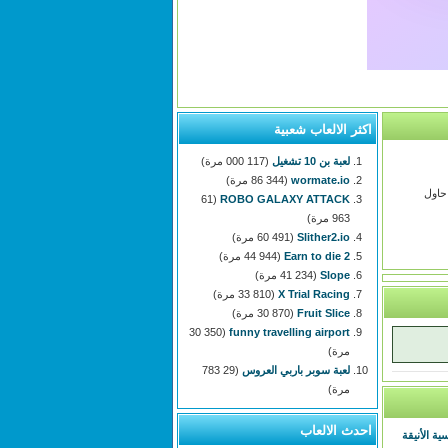
اكثر الالعاب شعبية
لعبة بن 10 تشغيل
(117 000 مرة)
wormate.io
(86 344 مرة)
غامرتهم على Instagram على الشاطئ. حاول
(61
ROBO GALAXY ATTACK
963 مرة)
Slither2.io
(60 491 مرة)
Earn to die 2
(44 944 مرة)
Slope
(41 234 مرة)
X Trial Racing
(33 810 مرة)
Fruit Slice
(30 870 مرة)
(30 350
funny travelling airport
مرة)
لعبة سوبر باربي العروس
(29 783
مرة)
احدث الالعاب
ة الأنيقة