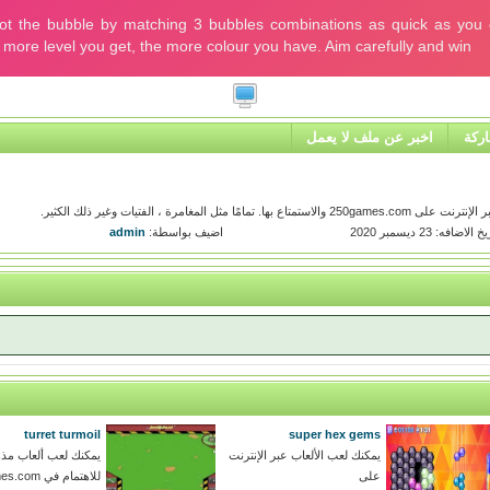
ركة
اخبر عن ملف لا يعمل
غامرة ، الفتيات وغير ذلك الكثير.
 الاضافه: 23 ديسمبر 2020
اضيف بواسطة:
admin
turret turmoil
super hex gems
يمكنك لعب الألعاب عبر الإنترنت
يمكنك لعب ألعاب مذه
على