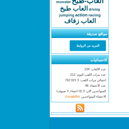
العاب-طبخ
monster
العاب طبخ
driving
action
racing
jumping
العاب زفاف
مواقع صديقة
المزيد من الروابط
الاحصائيات
عدد الالعاب: 234
عدد مرات اللعب اليوم: 212
اجمالى مرات اللعب: 3 021 762
عدد الاعضاء: 48
المتواجدين الان: 3 (0 اعضاء, 3 ضيوف)
الاعضاء المتواجدين:
GoogleBot