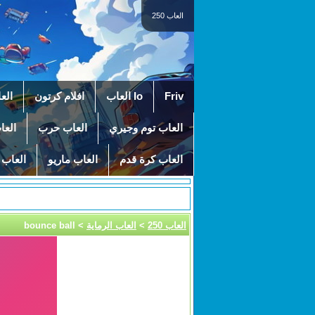
العاب 250
Friv
Io العاب
افلام كرتون
الع
العاب توم وجيري
العاب حرب
العا
العاب كرة قدم
العاب ماريو
العاب 
العاب 250
>
العاب الرماية
> bounce ball