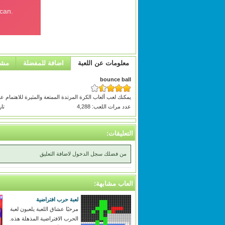
معلومات عن اللعبة
اضافة للمفضلة
مشا
bounce ball
يمكنك لعب ألعاب الكرة المرتدة الممتعة والمثيرة للاهتمام عبر الإنترنت على 250games.com والاستمتاع بها. تمامًا مثل الم
عدد مرات اللعب: 4,288
تاريخ
التعليقات:
من فضلك سجل الدخول لاضافة التعليق
العاب مشابهة:
لعبة حرب افتراضية
مرحبًا عشاق اللعبة يلعبون لعبة
الحرب الافتراضية المذهلة هذه.