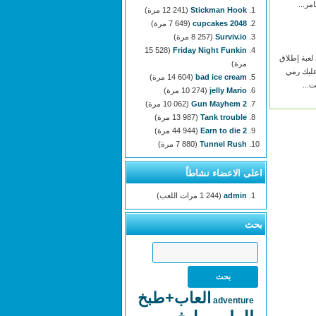
مر...
Stickman Hook
(12 241 مرة)
2048 cupcakes
(7 649 مرة)
Surviv.io
(8 257 مرة)
(15 528
Friday Night Funkin
Gun M هي لعبة إطلاق
مرة)
 عليك رمي
bad ice cream
(14 604 مرة)
...
jelly Mario
(10 274 مرة)
Gun Mayhem 2
(10 062 مرة)
Tank trouble
(13 987 مرة)
Earn to die 2
(44 944 مرة)
Tunnel Rush
(7 880 مرة)
اعلى الاعضاء نشاطاً
admin
(1 244 مرات اللعب)
بحث
العاب+طبخ
adventure