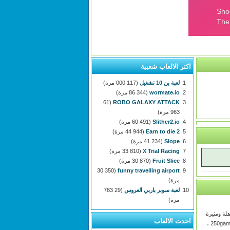
اكثر الالعاب شعبية
لعبة بن 10 تشغيل
(117 000 مرة)
wormate.io
(86 344 مرة)
(61
ROBO GALAXY ATTACK
963 مرة)
Slither2.io
(60 491 مرة)
Earn to die 2
(44 944 مرة)
Slope
(41 234 مرة)
X Trial Racing
(33 810 مرة)
Fruit Slice
(30 870 مرة)
(30 350
funny travelling airport
مرة)
لعبة سوبر باربي العروس
(29 783
مرة)
لة ومثيرة
احدث الالعاب
للاهتمام في 250games.com ،