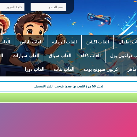
اب اطفال
العاب اكشن
العاب الرماية
العاب باباس
العاب 
ب دراغون بول
العاب ذكاء
العاب سباق
العاب سيارات
ال
ماهر
كرتون سبونج بوب
العاب بنات
العاب دورا
لديك
50
مرة لتلعب بها بعدها يتوجب عليك التسجيل