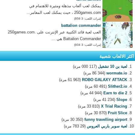
يمكنك لعب ألعاب مذهلة ومثيرة للاهتمام في
250games.com ، حيث يمكنك لعب المغامر...
(مرات اللعب: 3 858)
battalion commander
العب لعبة قائد الكتيبة عبر الإنترنت على 250games.com.
Battalion Commander هي ...
(مرات اللعب: 3 934)
اكثر الالعاب شعبية
لعبة بن 10 تشغيل
(117 000 مرة)
wormate.io
(86 344 مرة)
ROBO GALAXY ATTACK
(61 963 مرة)
Slither2.io
(60 491 مرة)
Earn to die 2
(44 944 مرة)
Slope
(41 234 مرة)
X Trial Racing
(33 810 مرة)
Fruit Slice
(30 870 مرة)
funny travelling airport
(30 350 مرة)
لعبة سوبر باربي العروس
(29 783 مرة)