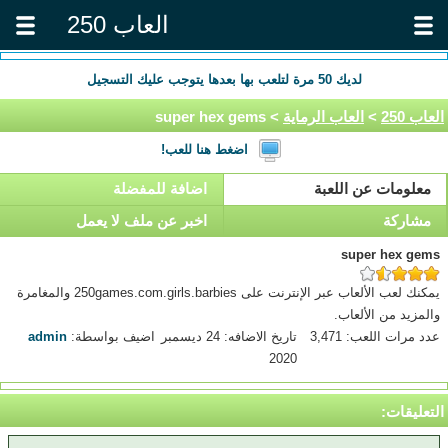
العاب 250
لديك
50
مرة لتلعب بها بعدها يتوجب عليك التسجيل
العاب 250
>
العاب الرماية
> super hex gems
اضغط هنا للعب!
معلومات عن اللعبة
اضافة للمفضلة
مشاركة
اخبر عن ملف لا يعمل
super hex gems
يمكنك لعب الألعاب عبر الإنترنت على 250games.com.girls.barbies والمغامرة
والمزيد من الألعاب.
عدد مرات اللعب: 3,471
تاريخ الاضافه: 24 ديسمبر
اضيف بواسطة:
admin
2020
التعليقات: