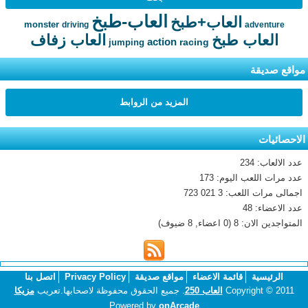
العاب-طبخ
العاب+طبخ
monster
driving
adventure
العاب طبخ
العاب زفاف
action
racing
jumping
مواقع صديقة
المزيد من الروابط
الاحصائيات
عدد الالعاب: 234
عدد مرات اللعب اليوم: 173
اجمالى مرات اللعب: 3 021 723
عدد الاعضاء: 48
المتواجدين الان: 8 (0 اعضاء, 8 ضيوف)
الرئيسية
قائمة الاعضاء
مواقع صديقة
Privacy Policy
اتصل بنا
Copyright © 2011
العاب 250
. جميع الحقوق محفوظة لاصحابها.تعريب
مزيكا
Powered by
onArcade