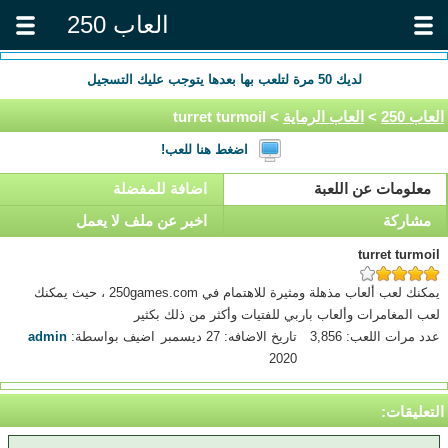
العاب 250
لديك
50
مرة لتلعب بها بعدها يتوجب عليك التسجيل
العاب 250
>
العاب الرماية
> turret turmoil
اضغط هنا للعب!
معلومات عن اللعبة
اضافة للمفضلة
مشاركة
اخبر عن ملف لا يعمل
turret turmoil
يمكنك لعب ألعاب مذهلة ومثيرة للاهتمام في 250games.com ، حيث يمكنك
لعب المغامرات وألعاب باربي للفتيات وأكثر من ذلك بكثير
عدد مرات اللعب: 3,856
تاريخ الاضافه: 27 ديسمبر
اضيف بواسطة:
admin
2020
التعليقات: