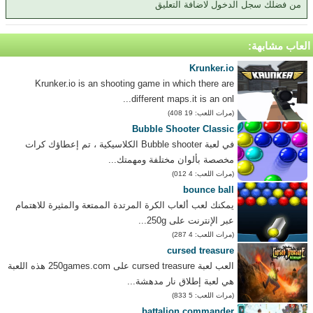
من فضلك سجل الدخول لاضافة التعليق
العاب مشابهة:
Krunker.io
Krunker.io is an shooting game in which there are
different maps.it is an onl...
(مرات اللعب: 19 408)
Bubble Shooter Classic
في لعبة Bubble shooter الكلاسيكية ، تم إعطاؤك كرات
مخصصة بألوان مختلفة ومهمتك...
(مرات اللعب: 4 012)
bounce ball
يمكنك لعب ألعاب الكرة المرتدة الممتعة والمثيرة للاهتمام
عبر الإنترنت على 250g...
(مرات اللعب: 4 287)
cursed treasure
العب لعبة cursed treasure على 250games.com هذه اللعبة
هي لعبة إطلاق نار مدهشة...
(مرات اللعب: 5 833)
battalion commander