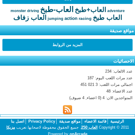
العاب-طبخ
العاب+طبخ
monster
driving
adventure
العاب طبخ
العاب زفاف
action
racing
jumping
مواقع صديقة
المزيد من الروابط
الاحصائيات
عدد الالعاب: 234
عدد مرات اللعب اليوم: 187
اجمالى مرات اللعب: 3 021 451
عدد الاعضاء: 48
المتواجدين الان: 4 (0 اعضاء, 4 ضيوف)
الرئيسية
قائمة الاعضاء
مواقع صديقة
Privacy Policy
اتصل بنا
Copyright © 2011
العاب 250
. جميع الحقوق محفوظة لاصحابها.تعريب
مزيكا
Powered by
onArcade